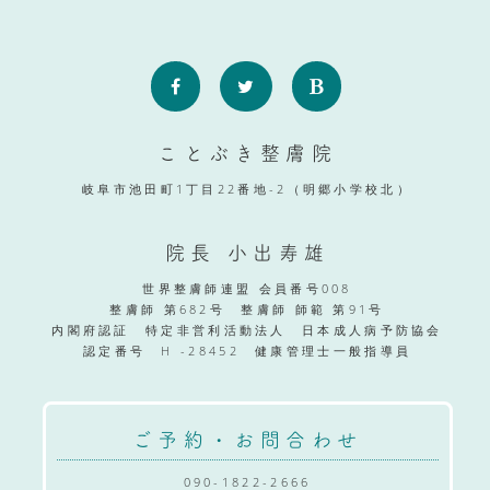
ことぶき整膚院
岐阜市池田町1丁目22番地-2（明郷小学校北）
院長 小出寿雄
世界整膚師連盟 会員番号008
整膚師 第682号 整膚師 師範 第91号
内閣府認証 特定非営利活動法人 日本成人病予防協会
認定番号 H -28452 健康管理士一般指導員
ご予約・お問合わせ
090-1822-2666